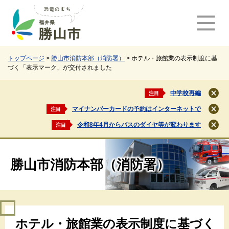
ペ
メ
ー
ニ
ジ
ュ
の
ー
先
を
頭
飛
トップページ
>
勝山市消防本部（消防署）
>
ホテル・旅館業の表示制度に基
づく「表示マーク」が交付されました
で
ば
す
し
。
て
中学校再編
注目
閉
本
じ
マイナンバーカードの予約はインターネットで
注目
文
閉
る
じ
へ
令和8年4月からバスのダイヤ等が変わります
注目
閉
る
じ
る
勝山市消防本部（消防署）
本
ホテル・旅館業の表示制度に基づく
文