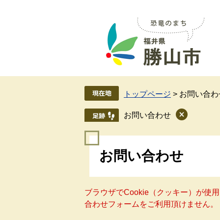
ペ
メ
ー
ニ
ジ
ュ
の
ー
先
を
頭
飛
で
ば
す
し
トップページ
>
お問い合わ
。
て
本
お問い合わせ
文
へ
本
お問い合わせ
文
ブラウザでCookie（クッキー）が
合わせフォームをご利用頂けません。