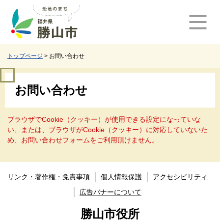
ペ
メ
ー
ニ
ジ
ュ
の
ー
先
を
頭
飛
トップページ
>
お問い合わせ
で
ば
す
し
本
。
て
お問い合わせ
文
本
文
へ
ブラウザでCookie（クッキー）が使用できる設定になっていな
い、または、ブラウザがCookie（クッキー）に対応していないた
め、お問い合わせフォームをご利用頂けません。
リンク・著作権・免責事項
個人情報保護
アクセシビリティ
広告バナーについて
勝山市役所