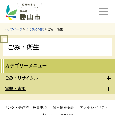
ペ
メ
ー
ニ
ジ
ュ
の
ー
先
を
頭
飛
トップページ
>
よくある質問
>
ごみ・衛生
で
ば
す
し
本
。
て
ごみ・衛生
文
本
文
へ
カテゴリーメニュー
ごみ・リサイクル
害獣・害虫
リンク・著作権・免責事項
個人情報保護
アクセシビリティ