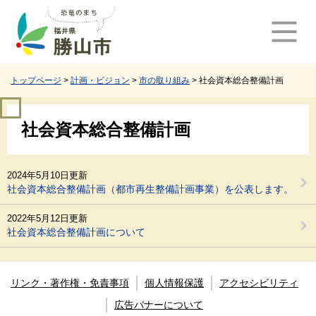
ペ
メ
ー
ニ
ジ
ュ
の
ー
先
を
頭
飛
トップページ
>
計画・ビジョン
>
市の取り組み
>
社会資本総合整備計画
で
ば
す
し
本
。
て
社会資本総合整備計画
文
本
文
へ
2024年5月10日更新
社会資本総合整備計画（都市再生整備計画事業）を公表します。
2022年5月12日更新
社会資本総合整備計画について
リンク・著作権・免責事項
個人情報保護
アクセシビリティ
広告バナーについて