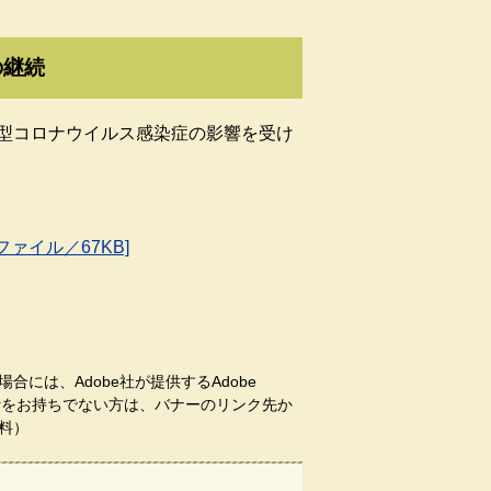
の継続
型コロナウイルス感染症の影響を受け
。
ァイル／67KB]
合には、Adobe社が提供するAdobe
aderをお持ちでない方は、バナーのリンク先か
料）