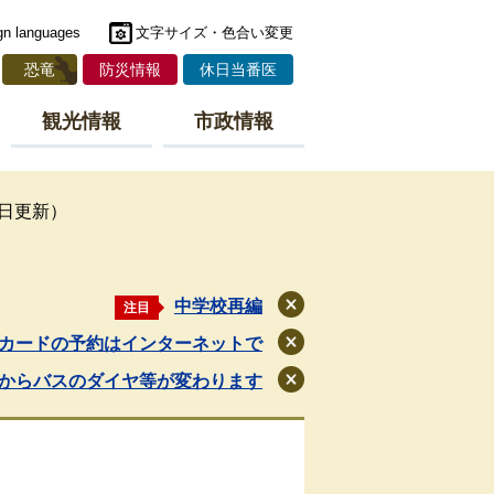
gn languages
文字サイズ・色合い変更
恐竜
防災情報
休日当番医
観光情報
市政情報
0日更新）
中学校再編
注目
閉
じ
カードの予約はインターネットで
閉
る
じ
月からバスのダイヤ等が変わります
閉
る
じ
る