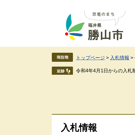
ペ
メ
ー
ニ
ジ
ュ
の
ー
先
を
頭
飛
で
ば
す
し
トップページ
>
入札情報
>
。
て
本
令和4年4月1日からの入札
文
へ
入札情報