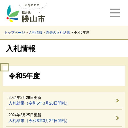
ペ
メ
ー
ニ
ジ
ュ
の
ー
先
を
頭
飛
トップページ
>
入札情報
>
過去の入札結果
>
令和5年度
で
ば
す
し
入札情報
。
て
本
文
本
へ
令和5年度
文
2024年3月29日更新
入札結果（令和6年3月28日開札）
2024年3月25日更新
入札結果（令和6年3月22日開札）