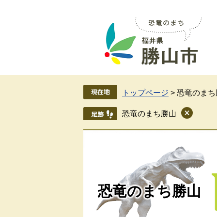
ペ
メ
ー
ニ
ジ
ュ
の
ー
先
を
頭
飛
で
ば
す
し
トップページ
>
恐竜のまち
。
て
本
恐竜のまち勝山
文
へ
恐竜のまち勝山