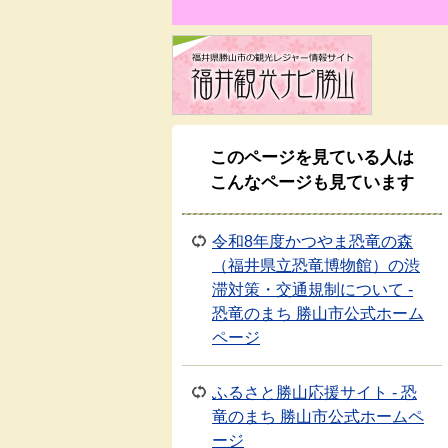
このページを見ている人は
こんなページも見ています
令和8年度かつやま恐竜の森
（福井県立恐竜博物館）の渋
滞対策・交通規制について -
恐竜のまち 勝山市公式ホーム
ページ
ふるさと勝山応援サイト - 恐
竜のまち 勝山市公式ホームペ
ージ