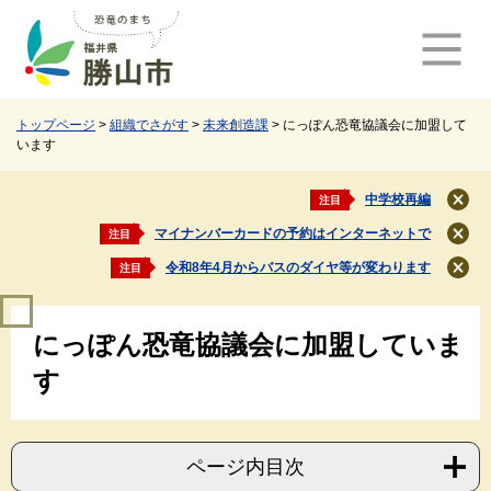
ペ
メ
ー
ニ
ジ
ュ
の
ー
先
を
頭
飛
トップページ
>
組織でさがす
>
未来創造課
>
にっぽん恐竜協議会に加盟して
います
で
ば
す
し
。
て
中学校再編
注目
閉
本
じ
マイナンバーカードの予約はインターネットで
注目
文
閉
る
じ
へ
令和8年4月からバスのダイヤ等が変わります
注目
閉
る
じ
本
る
にっぽん恐竜協議会に加盟していま
文
す
ページ内目次