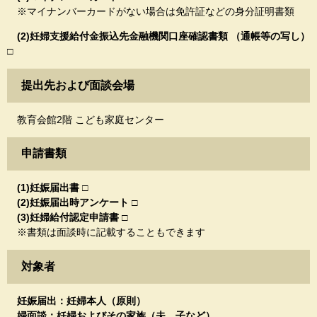
※マイナンバーカードがない場合は免許証などの身分証明書類
(2)妊婦支援給付金振込先金融機関口座確認書類 （通帳等の写し）
□
提出先および面談会場
教育会館2階 こども家庭センター
申請書類
(1)妊娠届出書 □
(2)妊娠届出時アンケート □
(3)妊婦給付認定申請書 □
※書類は面談時に記載することもできます
対象者
妊娠届出：妊婦本人（原則）
婦面談：妊婦およびその家族（夫、子など）