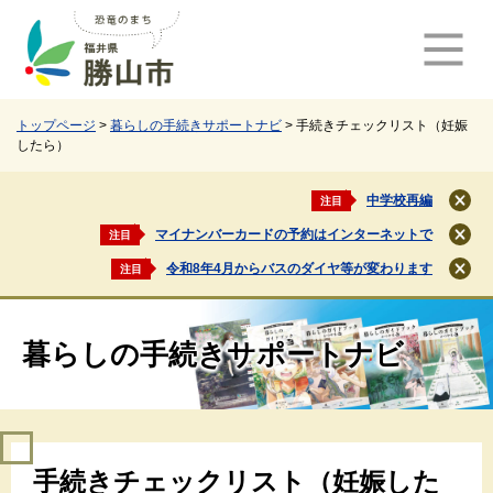
ペ
メ
ー
ニ
ジ
ュ
の
ー
先
を
頭
飛
トップページ
>
暮らしの手続きサポートナビ
>
手続きチェックリスト（妊娠
したら）
で
ば
す
し
。
て
中学校再編
注目
閉
本
じ
マイナンバーカードの予約はインターネットで
注目
文
閉
る
じ
へ
令和8年4月からバスのダイヤ等が変わります
注目
閉
る
じ
る
暮らしの手続きサポートナビ
本
手続きチェックリスト（妊娠した
文