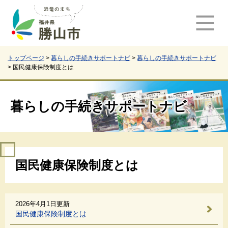
ペ
メ
ー
ニ
ジ
ュ
の
ー
先
を
頭
飛
トップページ
>
暮らしの手続きサポートナビ
>
暮らしの手続きサポートナビ
>
国民健康保険制度とは
で
ば
す
し
。
て
本
暮らしの手続きサポートナビ
文
へ
本
国民健康保険制度とは
文
2026年4月1日更新
国民健康保険制度とは