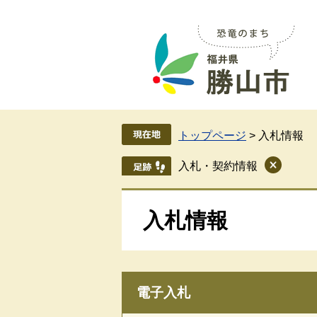
ペ
メ
ー
ニ
ジ
ュ
の
ー
先
を
頭
飛
で
ば
す
し
トップページ
>
入札情報
。
て
本
入札・契約情報
文
へ
入札情報
電子入札