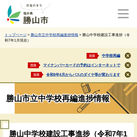
ペ
メ
ー
ニ
ジ
ュ
の
ー
先
を
頭
飛
トップページ
>
勝山市立中学校再編進捗情報
>
勝山中学校建設工事進捗（令
和7年1月現在）
で
ば
す
し
。
て
中学校再編
注目
閉
本
じ
マイナンバーカードの予約はインターネットで
注目
文
閉
る
じ
へ
令和8年4月からバスのダイヤ等が変わります
注目
閉
る
じ
る
勝山市立中学校再編進捗情報
本
勝山中学校建設工事進捗（令和7年1
文