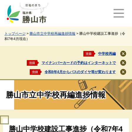
ペ
メ
ー
ニ
ジ
ュ
の
ー
先
を
頭
飛
トップページ
>
勝山市立中学校再編進捗情報
>
勝山中学校建設工事進捗（令
和7年4月現在）
で
ば
す
し
。
て
中学校再編
注目
閉
本
じ
マイナンバーカードの予約はインターネットで
注目
文
閉
る
じ
へ
令和8年4月からバスのダイヤ等が変わります
注目
閉
る
じ
る
勝山市立中学校再編進捗情報
本
勝山中学校建設工事進捗（令和7年4
文