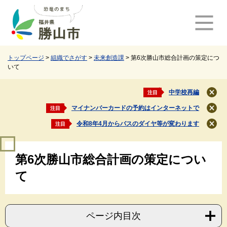
ペ
メ
ー
ニ
ジ
ュ
の
ー
先
を
頭
飛
トップページ
>
組織でさがす
>
未来創造課
>
第6次勝山市総合計画の策定につ
いて
で
ば
す
し
。
て
中学校再編
注目
閉
本
じ
マイナンバーカードの予約はインターネットで
注目
文
閉
る
じ
へ
令和8年4月からバスのダイヤ等が変わります
注目
閉
る
じ
本
る
第6次勝山市総合計画の策定につい
文
て
ページ内目次