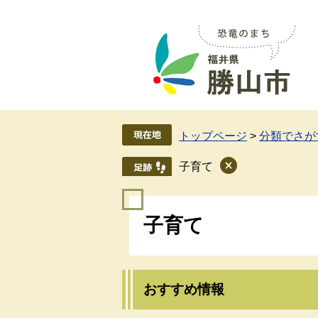
ペ
メ
ー
ニ
ジ
ュ
の
ー
先
を
頭
飛
で
ば
す
し
トップページ
>
分類でさが
。
て
本
子育て
文
へ
本
子育て
文
おすすめ情報