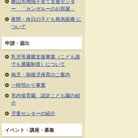
勝山市地域子育て支援センタ
ー 「カンガルーのお部屋」
夜間・休日の子ども救急医療 に
ついて
申請・届出
乳児等通園支援事業（こども誰
でも通園制度）について
病児・病後児保育のご案内
一時預かり事業
市内保育園、認定こども園の紹
介
児童センターの紹介
イベント・講座・募集