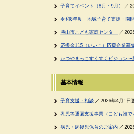
子育てイベント（8月・9月）
2
令和8年度 地域子育て支援・園
勝山市こども家庭センター
20
応援金115（いいこ）応援企業募
かつやまっこすくすくビジョン〜
基本情報
子育支援・相談
2026年4月1日
乳児等通園支援事業（こども誰で
病児・病後児保育のご案内
20