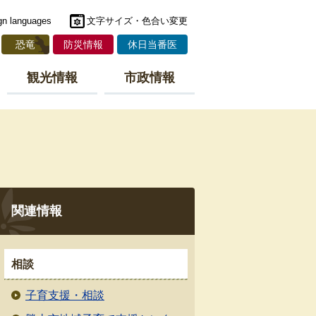
gn languages
文字サイズ・色合い変更
恐竜
防災情報
休日当番医
観光情報
市政情報
関連情報
相談
子育支援・相談