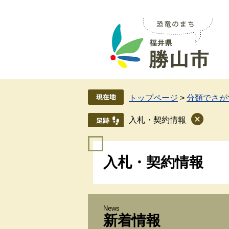
ペ
メ
ー
ニ
ジ
ュ
の
ー
先
を
頭
飛
で
ば
す
し
トップページ
>
分類でさが
。
て
本
入札・契約情報
文
へ
本
入札・契約情報
文
新着情報