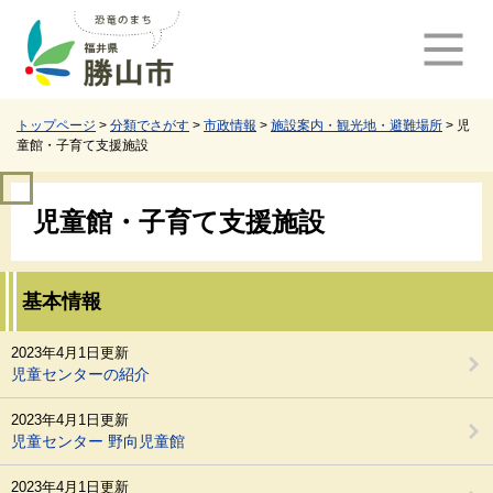
ペ
メ
ー
ニ
ジ
ュ
の
ー
先
を
頭
飛
トップページ
>
分類でさがす
>
市政情報
>
施設案内・観光地・避難場所
>
児
童館・子育て支援施設
で
ば
す
し
本
。
て
児童館・子育て支援施設
文
本
文
へ
基本情報
2023年4月1日更新
児童センターの紹介
2023年4月1日更新
児童センター 野向児童館
2023年4月1日更新