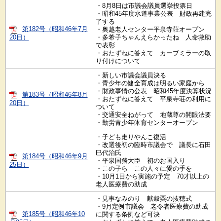
・8月8日は市議会議員選挙投票日
・昭和45年度水道事業公表 財政再建完
了する
第182号（昭和46年7月
・奥越老人センター平泉寺荘オープン
20日）
・多希子ちゃんえらかったね 人命救助
で表彰
・おたずねに答えて カーブミラーの取
り付けについて
・新しい市議会議員決る
・青少年の健全育成は明るい家庭から
・財政事情の公表 昭和45年度決算状況
第183号（昭和46年8月
・おたずねに答えて 平泉寺荘の利用に
20日）
ついて
・交通安全ねがって 地蔵尊の開眼法要
・勤労青少年体育センターオープン
・子ども走りやんこ復活
・改選後初の臨時市議会で 議長に石田
巳代治氏
第184号（昭和46年9月
・平泉国務大臣 初のお国入り
25日）
・この子ら この人々に愛の手を
・10月1日から実施の予定 70才以上の
老人医療費の助成
・見事なみのり 献穀粟の抜穂式
・9月定例市議会 老令者医療費の助成
第185号（昭和46年10
に関する条例など可決