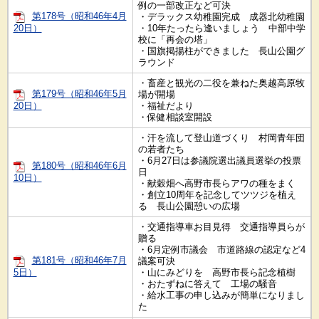
例の一部改正など可決
第178号（昭和46年4月
・デラックス幼稚園完成 成器北幼稚園
20日）
・10年たったら逢いましょう 中部中学
校に「再会の塔」
・国旗掲揚柱ができました 長山公園グ
ラウンド
・畜産と観光の二役を兼ねた奥越高原牧
第179号（昭和46年5月
場が開場
20日）
・福祉だより
・保健相談室開設
・汗を流して登山道づくり 村岡青年団
の若者たち
・6月27日は参議院選出議員選挙の投票
第180号（昭和46年6月
日
10日）
・献穀畑へ高野市長らアワの種をまく
・創立10周年を記念してツツジを植え
る 長山公園憩いの広場
・交通指導車お目見得 交通指導員らが
贈る
・6月定例市議会 市道路線の認定など4
第181号（昭和46年7月
議案可決
5日）
・山にみどりを 高野市長ら記念植樹
・おたずねに答えて 工場の騒音
・給水工事の申し込みが簡単になりまし
た