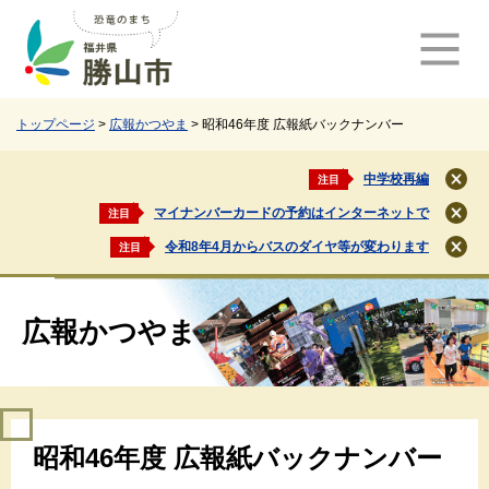
ペ
メ
ー
ニ
ジ
ュ
の
ー
先
を
頭
飛
トップページ
>
広報かつやま
>
昭和46年度 広報紙バックナンバー
で
ば
す
し
中学校再編
注目
閉
。
て
じ
マイナンバーカードの予約はインターネットで
注目
本
閉
る
文
じ
令和8年4月からバスのダイヤ等が変わります
注目
閉
る
へ
じ
る
広報かつやま
本
昭和46年度 広報紙バックナンバー
文