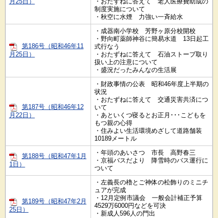
月25日）
・おたずねに答えて 老人医療費助成の
制度実施について
・秋空に水煙 力強い一斉給水
・成器南小学校 芳野ヶ原分校開校
・野向町薬師神谷に簡易水道 13日起工
第186号（昭和46年11
式行なう
月25日）
・おたずねに答えて 石油ストーブ取り
扱い上の注意について
・盛況だったみんなの生活展
・財政事情の公表 昭和46年度上半期の
状況
・おたずねに答えて 交通災害共済につ
第187号（昭和46年12
いて
月22日）
・あといくつ寝るとお正月･･･こどもを
もつ親の心得
・住みよい生活環境めざして道路舗装
10189メートル
・年頭のあいさつ 市長 高野春三
第188号（昭和47年1月
・京福バスだより 降雪時のバス運行に
1日）
ついて
・左義長の櫓とご神体の松飾りのミニチ
ュアが完成
・12月定例市議会 一般会計補正予算
第189号（昭和47年2月
4529万6000円などを可決
25日）
・新成人596人の門出