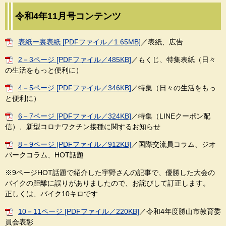
令和4年11月号コンテンツ
表紙ー裏表紙 [PDFファイル／1.65MB]
／表紙、広告
2－3ページ [PDFファイル／485KB]
／もくじ、特集表紙（日々
の生活をもっと便利に）
4－5ページ [PDFファイル／346KB]
／特集（日々の生活をもっ
と便利に）
6－7ページ [PDFファイル／324KB]
／特集（LINEクーポン配
信）、新型コロナワクチン接種に関するお知らせ
8－9ページ [PDFファイル／912KB]
／国際交流員コラム、ジオ
パークコラム、HOT話題
※9ページHOT話題で紹介した宇野さんの記事で、優勝した大会の
バイクの距離に誤りがありましたので、お詫びして訂正します。
正しくは、バイク10キロです
10－11ページ [PDFファイル／220KB]
／令和4年度勝山市教育委
員会表彰