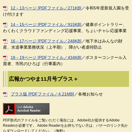
12－13ページ [PDFファイル／271KB]
／令和5年度新規入園を受
け付けます
14－15ページ [PDFファイル／915KB]
／健康ポイントラリー、
わくわくクラウドファンディング応援事業、ちょいチャレ応援事業
16－17ページ [PDFファイル／248KB]
／地下水はみんなの財
産、水道事業業務状況（上半期）、障がい者虐待防止
18－19ページ [PDFファイル／434KB]
／ポスターコンクール入
賞者、市民のひろば（行事案内）
広報かつやま11月号プラス＋
プラス版 [PDFファイル／4.21MB]
／各種お知らせ
PDF形式のファイルをご覧いただく場合には、Adobe社が提供するAdobe
Readerが必要です。
Adobe Readerをお持ちでない方は、バナーのリンク先か
らダウンロードしてください。（無料）