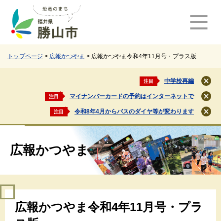
ペ
メ
ー
ニ
ジ
ュ
の
ー
先
を
頭
飛
トップページ
>
広報かつやま
>
広報かつやま令和4年11月号・プラス版
で
ば
す
し
中学校再編
注目
閉
。
て
じ
マイナンバーカードの予約はインターネットで
注目
本
閉
る
文
じ
令和8年4月からバスのダイヤ等が変わります
注目
閉
る
へ
じ
る
広報かつやま
本
広報かつやま令和4年11月号・プラ
文