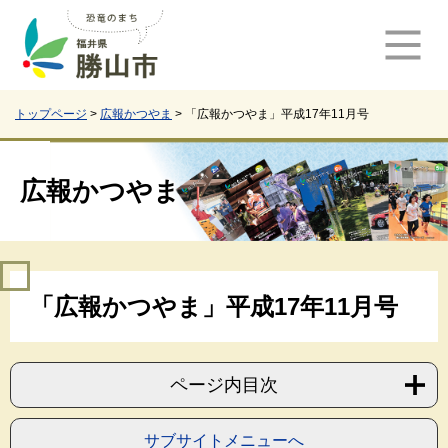
ペ
メ
ー
ニ
ジ
ュ
の
ー
先
を
頭
飛
トップページ
>
広報かつやま
>
「広報かつやま」平成17年11月号
で
ば
す
し
。
て
広報かつやま
本
文
へ
本
「広報かつやま」平成17年11月号
文
ページ内目次
サブサイトメニューへ