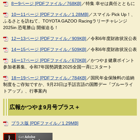
8ー9ページ [PDFファイル／768KB]
／特集 幸せは責任とともに
10ー11ページ [PDFファイル／1.28MB]
／スマイル Pick Up！、
ふるさとを訪ねて、TOYOTA GAZOO Racingラリーチャレンジ
2025in 恐竜勝山 開催迫る！
12ー13ページ [PDFファイル／909KB]
／令和6年度財政状況公表
14ー15ページ [PDFファイル／509KB]
／令和6年度財政状況公表
16ー17ページ [PDFファイル／670KB]
／かつやま健康ポイント
参加者募集、令和7年国勢調査2025全国一斉にスタート
18ー19ページ [PDFファイル／784KB]
／国民年金保険料の追納
制度をご存知ですか、9月23日は手話言語の国際デー『ブルーライ
トアップ』、行事案内
広報かつやま9月号プラス＋
プラス版 [PDFファイル／1.29MB]