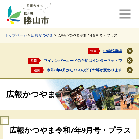
ペ
メ
ー
ニ
ジ
ュ
の
ー
先
を
頭
飛
トップページ
>
広報かつやま
>
広報かつやま令和7年9月号・プラス
で
ば
す
し
中学校再編
注目
閉
。
て
じ
マイナンバーカードの予約はインターネットで
注目
本
閉
る
文
じ
令和8年4月からバスのダイヤ等が変わります
注目
閉
る
へ
じ
る
広報かつやま
本
広報かつやま令和7年9月号・プラス
文