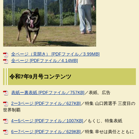
全ページ（見開き） [PDFファイル／3.99MB]
全ページ [PDFファイル／4.14MB]
令和7年9月号コンテンツ
表紙ー裏表紙 [PDFファイル／757KB]
／表紙、広告
2ー3ページ [PDFファイル／627KB]
／特集 山口茜選手 三度目の
世界制覇
4ー5ページ [PDFファイル／1007KB]
／もくじ、特集表紙
6ー7ページ [PDFファイル／629KB]
／特集 幸せは責任とともに