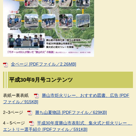
全ページ [PDFファイル／2.26MB]
平成30年9月号コンテンツ
表紙ー裏表紙
勝山市炬火リレー、おすすめ図書、広告 [PDF
ファイル／915KB]
2−3ページ
勝ち山夏物語 [PDFファイル／629KB]
4－5ページ
平成30年度勝山市表彰式、集火式と炬火リレー 、
エントリー選手紹介 [PDFファイル／591KB]