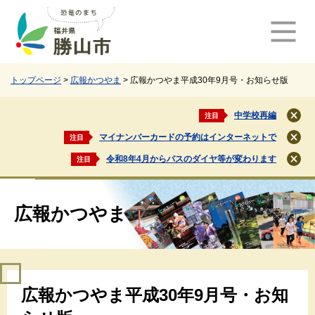
ペ
メ
ー
ニ
ジ
ュ
の
ー
先
を
頭
飛
トップページ
>
広報かつやま
>
広報かつやま平成30年9月号・お知らせ版
で
ば
す
し
中学校再編
注目
閉
。
て
じ
マイナンバーカードの予約はインターネットで
注目
本
閉
る
文
じ
令和8年4月からバスのダイヤ等が変わります
注目
閉
る
へ
じ
る
広報かつやま
本
広報かつやま平成30年9月号・お知
文