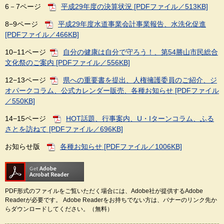
6－7ページ
平成29年度の決算状況 [PDFファイル／513KB]
8−9ページ
平成29年度水道事業会計事業報告、水洗化促進
[PDFファイル／466KB]
10−11ページ
自分の健康は自分で守ろう！、第54勝山市民総合
文化祭のご案内 [PDFファイル／556KB]
12−13ページ
県への重要書を提出、人権擁護委員のご紹介、ジ
オパークコラム、公式カレンダー販売、各種お知らせ [PDFファイル
／550KB]
14−15ページ
HOT話題、行事案内、U・Iターンコラム、ふる
さとを訪ねて [PDFファイル／696KB]
お知らせ版
各種お知らせ [PDFファイル／1006KB]
PDF形式のファイルをご覧いただく場合には、Adobe社が提供するAdobe
Readerが必要です。
Adobe Readerをお持ちでない方は、バナーのリンク先か
らダウンロードしてください。（無料）