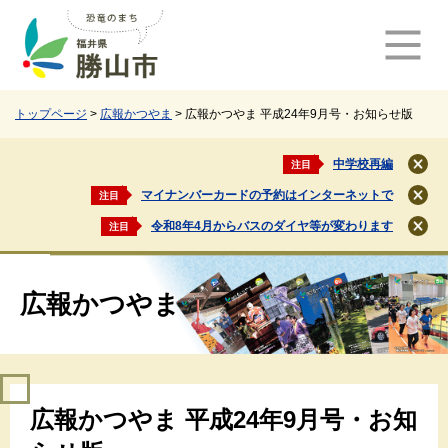
ペ
メ
ー
ニ
ジ
ュ
の
ー
先
を
頭
飛
トップページ
>
広報かつやま
>
広報かつやま 平成24年9月号・お知らせ版
で
ば
す
し
中学校再編
注目
閉
。
て
じ
マイナンバーカードの予約はインターネットで
注目
本
閉
る
文
じ
令和8年4月からバスのダイヤ等が変わります
注目
閉
る
へ
じ
る
広報かつやま
本
広報かつやま 平成24年9月号・お知
文