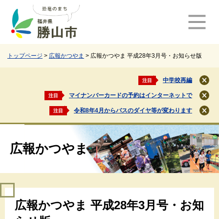
ペ
メ
ー
ニ
ジ
ュ
の
ー
先
を
頭
飛
トップページ
>
広報かつやま
>
広報かつやま 平成28年3月号・お知らせ版
で
ば
す
し
中学校再編
注目
閉
。
て
じ
マイナンバーカードの予約はインターネットで
注目
本
閉
る
文
じ
令和8年4月からバスのダイヤ等が変わります
注目
閉
る
へ
じ
る
広報かつやま
本
広報かつやま 平成28年3月号・お知
文