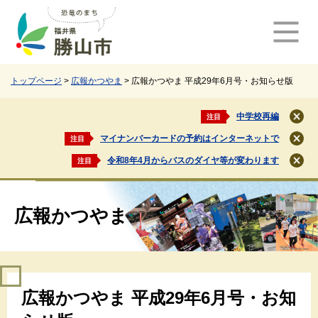
ペ
メ
ー
ニ
ジ
ュ
の
ー
先
を
頭
飛
トップページ
>
広報かつやま
>
広報かつやま 平成29年6月号・お知らせ版
で
ば
す
し
中学校再編
注目
閉
。
て
じ
マイナンバーカードの予約はインターネットで
注目
本
閉
る
文
じ
令和8年4月からバスのダイヤ等が変わります
注目
閉
る
へ
じ
る
広報かつやま
本
広報かつやま 平成29年6月号・お知
文