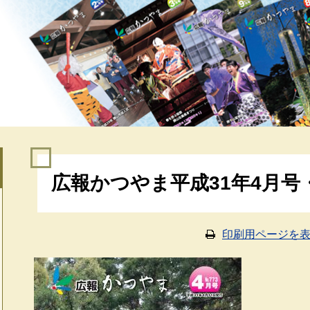
本
広報かつやま平成31年4月号
文
印刷用ページを