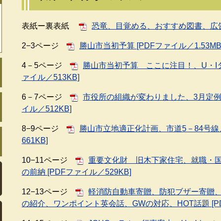
表紙ー裏表紙
恐竜、目覚める、おすすめ図書、広告 [
2−3ページ
勝山市当初予算 [PDFファイル／1.53MB
4－5ページ
勝山市当初予算 ここに注目！、U・Iタ
ァイル／513KB]
6－7ページ
市役所の組織が変わりました、3月定例
イル／512KB]
8−9ページ
勝山市立地適正化計画、市道5－84号線
661KB]
10−11ページ
重要文化財 旧木下家住宅、就職・
の前納 [PDFファイル／529KB]
12−13ページ
軽消防自動車寄贈、防犯ブザー寄贈
の紹介、ワンポイント英会話、GWの対応、HOT話題 [PD