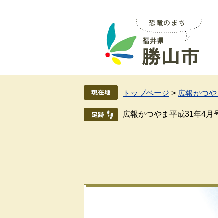
ペ
メ
ー
ニ
ジ
ュ
の
ー
先
を
頭
飛
で
ば
す
し
トップページ
>
広報かつや
。
て
本
広報かつやま平成31年4月
文
へ