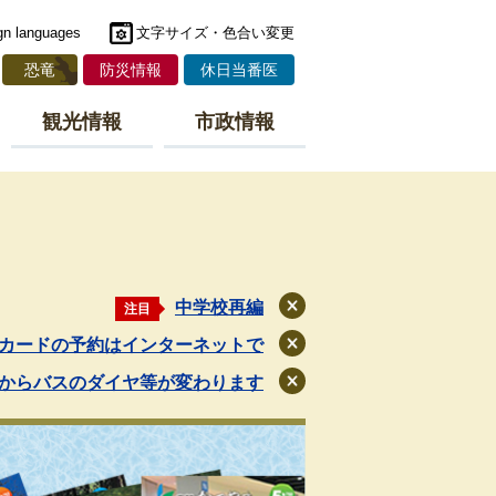
gn languages
文字サイズ・色合い変更
恐竜
防災情報
休日当番医
観光情報
市政情報
中学校再編
注目
閉
じ
カードの予約はインターネットで
閉
る
じ
月からバスのダイヤ等が変わります
閉
る
じ
る