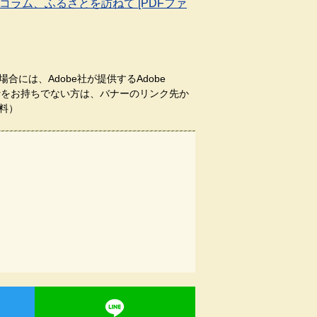
コラム、ふるさとを訪ねて [PDFファ
合には、Adobe社が提供するAdobe
aderをお持ちでない方は、バナーのリンク先か
料）