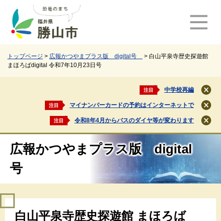
ペ
メ
ー
ニ
ジ
ュ
の
ー
先
を
頭
飛
トップページ
>
広報かつやまプラス版 digital号
>
白山平泉寺歴史探遊館
まほろばdigital 令和7年10月23日号
で
ば
す
し
。
て
中学校再編
注目
閉
本
じ
マイナンバーカードの予約はインターネットで
注目
文
閉
る
じ
へ
令和8年4月からバスのダイヤ等が変わります
注目
閉
る
じ
る
広報かつやまプラス版 digital
号
本
白山平泉寺歴史探遊館 まほろば
文