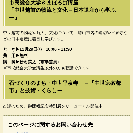
市民総合大学＆まほろば講座
「中世越前の物流と文化－日本遺産から学ぶ
ー」
中世越前の物流や商人、文化について、勝山市内の遺跡や平泉寺な
どの日本遺産に着目し学びます。​
と き▶11月29日㈯ 10:00～11:30​
費 用▶無料​
講 師▶松村英之（市学芸員）​
※市民総合大学受講生以外の方も聴講できます​​
石づくりのまち・中世平泉寺 －「中世宗教都
市」と技術・くらしー
好評のため、御開帳記念特別展をリニューアル開催中！
このページに関するお問い合わせ先