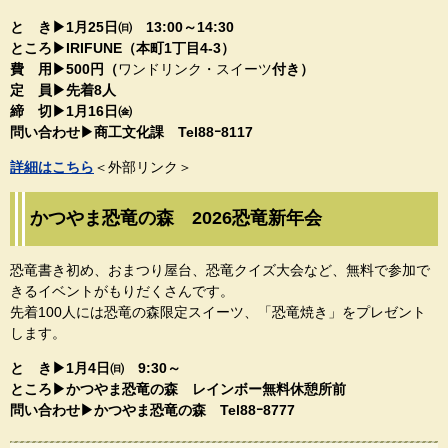
と き▶1月25日㈰ 13:00～14:30​
ところ▶IRIFUNE（本町1丁目4-3）​
費 用▶500円（
ワンドリンク・スイーツ​
付き）​
定 員▶先着8人
締 切▶1月16日㈮
​問い合わせ▶商工文化課​ Tel88ｰ8117​
詳細はこちら
＜外部リンク＞
かつやま恐竜の森 2026恐竜新年会
​恐竜書き初め、おまつり屋台、恐竜クイズ大会など、無料で参加で
きるイベントがもりだくさんです。
先着100人には恐竜の森限定スイーツ、「恐竜焼き」をプレゼント
します。
と き▶1月4日㈰ 9:30～​
ところ▶かつやま恐竜の森 レインボー無料休憩所前​
​問い合わせ▶かつやま恐竜の森​​ Tel88ｰ8777​​