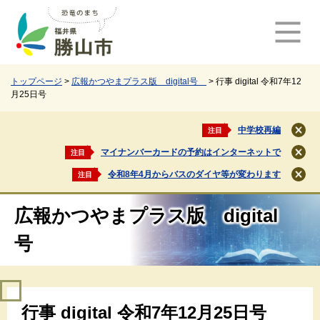
ペ
メ
ー
ニ
ジ
ュ
の
ー
先
を
頭
飛
トップページ
>
広報かつやまプラス版 digital号
>
行事 digital 令和7年12
月25日号
で
ば
す
し
。
て
中学校再編
注目
閉
本
じ
マイナンバーカードの予約はインターネットで
注目
文
閉
る
じ
へ
令和8年4月からバスのダイヤ等が変わります
注目
閉
る
じ
る
広報かつやまプラス版 digital
号
本
行事 digital 令和7年12月25日号
文