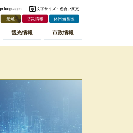
gn languages
文字サイズ・色合い変更
恐竜
防災情報
休日当番医
観光情報
市政情報