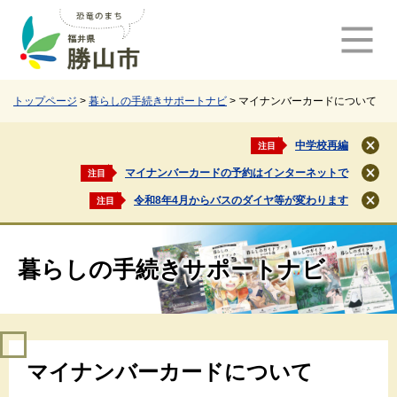
ペ
メ
ー
ニ
ジ
ュ
の
ー
先
を
頭
飛
トップページ
>
暮らしの手続きサポートナビ
>
マイナンバーカードについて
で
ば
す
し
中学校再編
注目
閉
。
て
じ
マイナンバーカードの予約はインターネットで
注目
本
閉
る
文
じ
令和8年4月からバスのダイヤ等が変わります
注目
閉
る
へ
じ
る
暮らしの手続きサポートナビ
本
マイナンバーカードについて
文