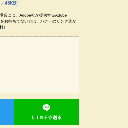
46KB]
合には、Adobe社が提供するAdobe
aderをお持ちでない方は、バナーのリンク先か
料）