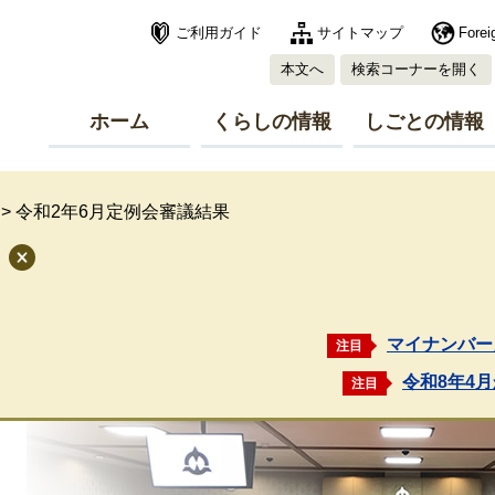
ご利用ガイド
サイトマップ
Forei
本文へ
検索コーナーを開く
ホーム
くらしの情報
しごとの情報
>
令和2年6月定例会審議結果
マイナンバー
注目
令和8年4
注目