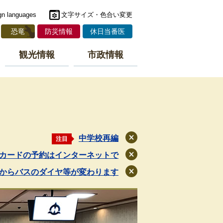
gn languages
文字サイズ・色合い変更
恐竜
防災情報
休日当番医
観光情報
市政情報
中学校再編
注目
閉
じ
カードの予約はインターネットで
閉
る
じ
月からバスのダイヤ等が変わります
閉
る
じ
る