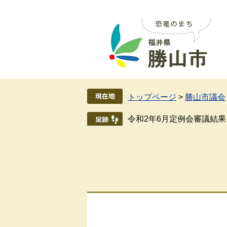
ペ
メ
ー
ニ
ジ
ュ
の
ー
先
を
頭
飛
で
ば
す
し
トップページ
>
勝山市議会
。
て
本
令和2年6月定例会審議結果
文
へ