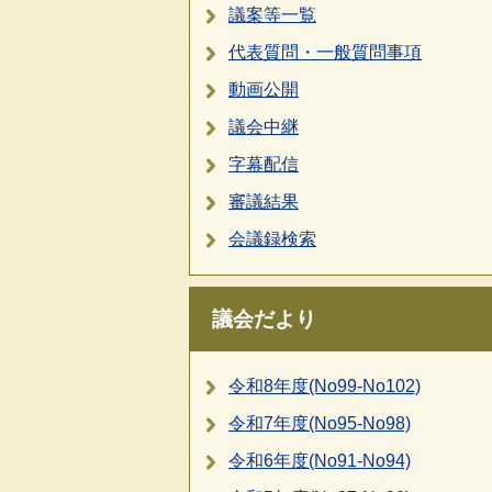
議案等一覧
代表質問・一般質問事項
動画公開
議会中継
字幕配信
審議結果
会議録検索
議会だより
令和8年度(No99-No102)
令和7年度(No95-No98)
令和6年度(No91-No94)