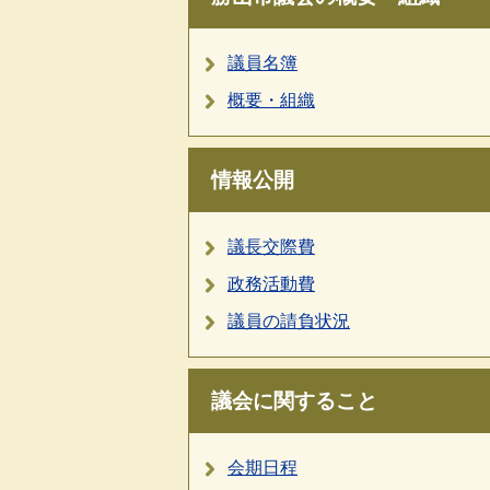
議員名簿
概要・組織
情報公開
議長交際費
政務活動費
議員の請負状況
議会に関すること
会期日程