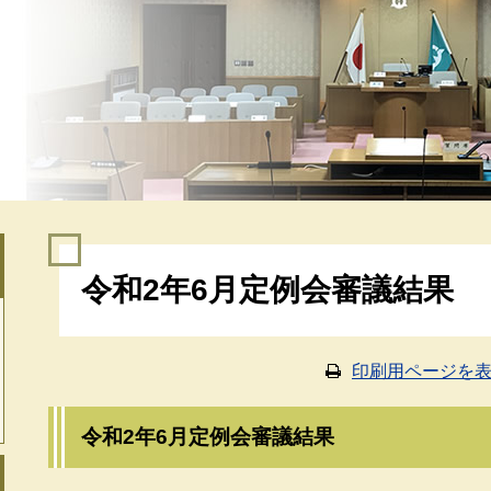
本
令和2年6月定例会審議結果
文
印刷用ページを
令和2年6月定例会審議結果