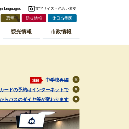
gn languages
文字サイズ・色合い変更
恐竜
防災情報
休日当番医
観光情報
市政情報
中学校再編
注目
閉
じ
カードの予約はインターネットで
閉
る
じ
月からバスのダイヤ等が変わります
閉
る
じ
る