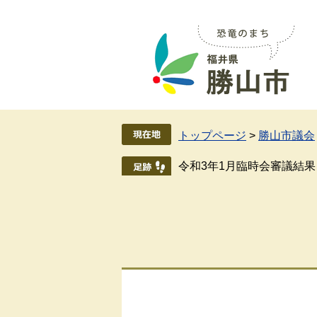
ペ
メ
ー
ニ
ジ
ュ
の
ー
先
を
頭
飛
で
ば
す
し
トップページ
>
勝山市議会
。
て
本
令和3年1月臨時会審議結果
文
へ