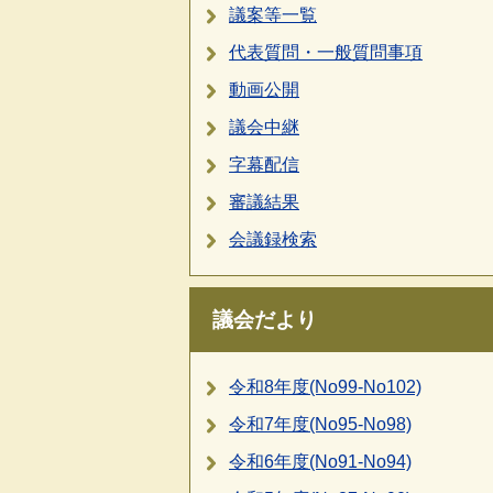
議案等一覧
代表質問・一般質問事項
動画公開
議会中継
字幕配信
審議結果
会議録検索
議会だより
令和8年度(No99-No102)
令和7年度(No95-No98)
令和6年度(No91-No94)