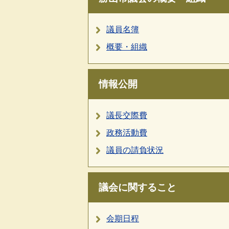
議員名簿
概要・組織
情報公開
議長交際費
政務活動費
議員の請負状況
議会に関すること
会期日程