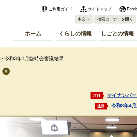
ご利用ガイド
サイトマップ
Forei
本文へ
検索コーナーを開く
ホーム
くらしの情報
しごとの情報
>
令和3年1月臨時会審議結果
マイナンバー
注目
令和8年4
注目