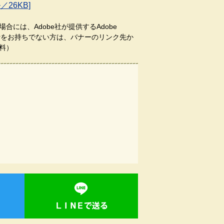
26KB]
合には、Adobe社が提供するAdobe
aderをお持ちでない方は、バナーのリンク先か
料）