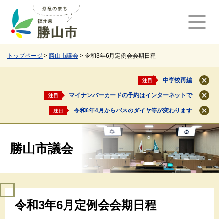
ペ
メ
ー
ニ
ジ
ュ
の
ー
先
を
頭
飛
トップページ
>
勝山市議会
>
令和3年6月定例会会期日程
で
ば
す
し
中学校再編
注目
閉
。
て
じ
マイナンバーカードの予約はインターネットで
注目
本
閉
る
文
じ
令和8年4月からバスのダイヤ等が変わります
注目
閉
る
へ
じ
る
勝山市議会
本
令和3年6月定例会会期日程
文