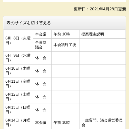
更新日：2021年4月28日更新
表のサイズを切り替える
本会議
午前 10時
提案理由説明
6月 8日（火曜
全員協
日）
本会議終了後
議会
6月 9日（水曜
休 会
日）
6月10日（木曜
休 会
日）
6月11日（金曜
休 会
日）
6月12日（土曜
休 会
日）
6月13日（日曜
休 会
日）
6月14日（月曜
一般質問、議会運営委員
本会議
午前 10時
日）
会