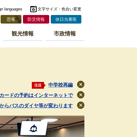
gn languages
文字サイズ・色合い変更
恐竜
防災情報
休日当番医
観光情報
市政情報
中学校再編
注目
閉
じ
カードの予約はインターネットで
閉
る
じ
月からバスのダイヤ等が変わります
閉
る
じ
る