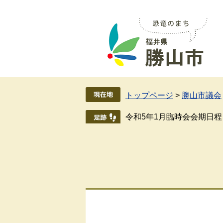
ペ
メ
ー
ニ
ジ
ュ
の
ー
先
を
頭
飛
で
ば
す
し
トップページ
>
勝山市議会
。
て
本
令和5年1月臨時会会期日程
文
へ