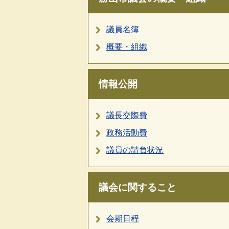
議員名簿
概要・組織
情報公開
議長交際費
政務活動費
議員の請負状況
議会に関すること
会期日程