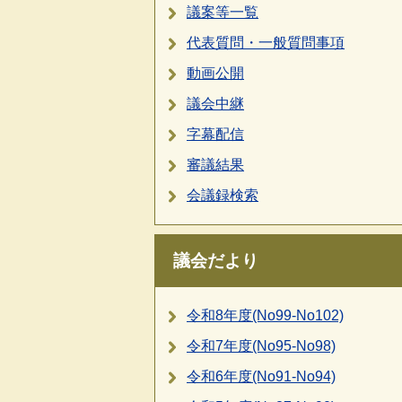
議案等一覧
代表質問・一般質問事項
動画公開
議会中継
字幕配信
審議結果
会議録検索
議会だより
令和8年度(No99-No102)
令和7年度(No95-No98)
令和6年度(No91-No94)