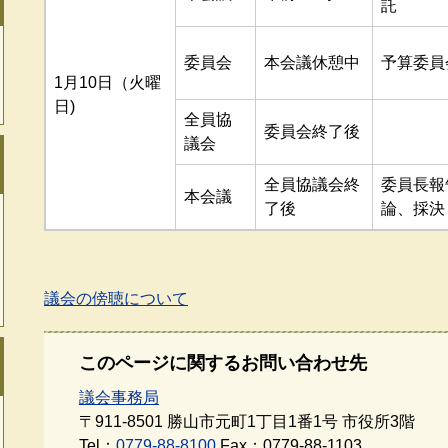
託
委員会
本会議休憩中
予算委員
1月10日（火曜
日)
全員協
委員会終了後
議会
全員協議会終
委員長報
本会議
了後
論、採決
議会の傍聴について
このページに関するお問い合わせ先
議会事務局
〒911-8501
勝山市元町1丁目1番1号 市役所3階
Tel：
0779-88-8100
Fax：0779-88-1103