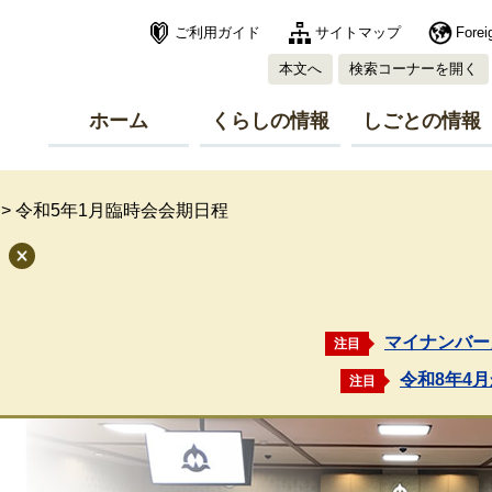
ご利用ガイド
サイトマップ
Forei
本文へ
検索コーナーを開く
ホーム
くらしの情報
しごとの情報
>
令和5年1月臨時会会期日程
マイナンバー
注目
令和8年4
注目