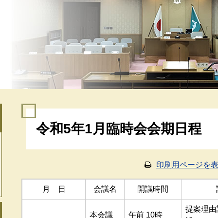
本
令和5年1月臨時会会期日程
文
印刷用ページを
月 日
会議名
開議時間
提案理由
本会議
午前 10時