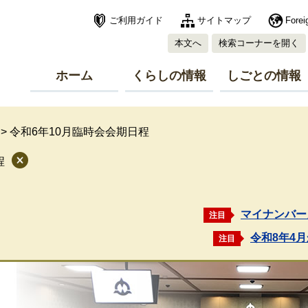
ご利用ガイド
サイトマップ
Forei
本文へ
検索コーナーを開く
ホーム
くらしの情報
しごとの情報
>
令和6年10月臨時会会期日程
程
マイナンバー
注目
令和8年4
注目