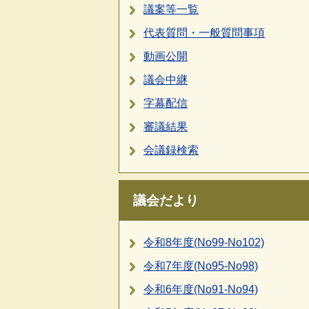
議案等一覧
代表質問・一般質問事項
動画公開
議会中継
字幕配信
審議結果
会議録検索
議会だより
令和8年度(No99-No102)
令和7年度(No95-No98)
令和6年度(No91-No94)