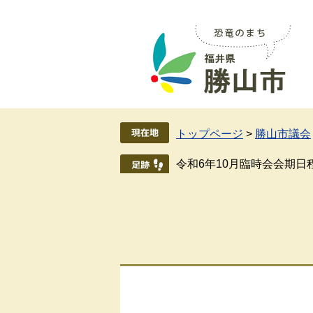
ペ
メ
ー
ニ
ジ
ュ
の
ー
先
を
頭
飛
で
ば
す
し
トップページ
>
勝山市議会
。
て
本
令和6年10月臨時会会期日
文
へ