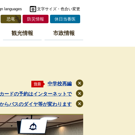
gn languages
文字サイズ・色合い変更
恐竜
防災情報
休日当番医
観光情報
市政情報
中学校再編
注目
閉
じ
カードの予約はインターネットで
閉
る
じ
月からバスのダイヤ等が変わります
閉
る
じ
る