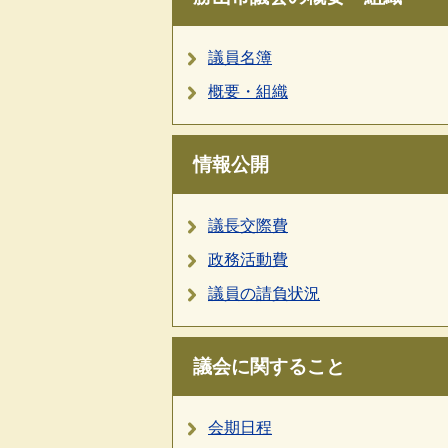
議員名簿
概要・組織
情報公開
議長交際費
政務活動費
議員の請負状況
議会に関すること
会期日程