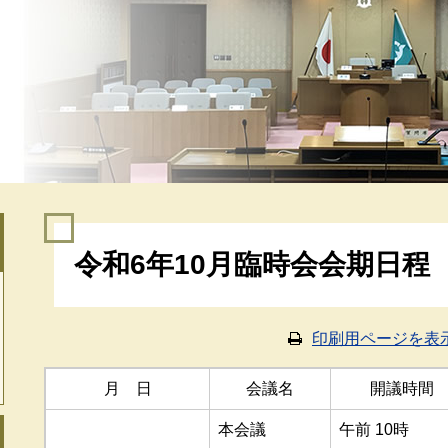
本
令和6年10月臨時会会期日程
文
印刷用ページを表
月 日
会議名
開議時間
本会議
午前 10時