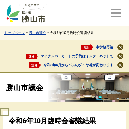
ペ
メ
ー
ニ
ジ
ュ
の
ー
先
を
頭
飛
トップページ
>
勝山市議会
>
令和6年10月臨時会審議結果
で
ば
す
し
中学校再編
注目
閉
。
て
じ
マイナンバーカードの予約はインターネットで
注目
本
閉
る
文
じ
令和8年4月からバスのダイヤ等が変わります
注目
閉
る
へ
じ
る
勝山市議会
本
令和6年10月臨時会審議結果
文