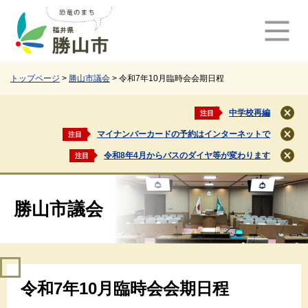
ペ
メ
ー
ニ
ジ
ュ
の
ー
先
を
頭
飛
トップページ
>
勝山市議会
>
令和7年10月臨時会会期日程
で
ば
す
し
中学校再編
注目
閉
。
て
じ
マイナンバーカードの予約はインターネットで
注目
本
閉
る
文
じ
令和8年4月からバスのダイヤ等が変わります
注目
閉
る
へ
じ
る
勝山市議会
本
令和7年10月臨時会会期日程
文