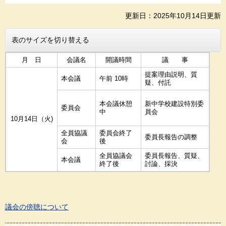
更新日：2025年10月14日更新
表のサイズを切り替える
月 日
会議名
開議時間
議 事
提案理由説明、質
本会議
午前 10時
疑、付託
本会議休憩
新中学校建設特別委
委員会
中
員会
10月14日（火)
全員協議
委員会終了
委員長報告の調整
会
後
全員協議会
委員長報告、質疑、
本会議
終了後
討論、採決
議会の傍聴について