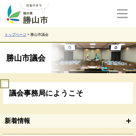
ペ
メ
ー
ニ
ジ
ュ
の
ー
先
を
頭
飛
トップページ
>
勝山市議会
で
ば
す
し
。
て
勝山市議会
本
文
へ
本
議会事務局にようこそ
文
新着情報