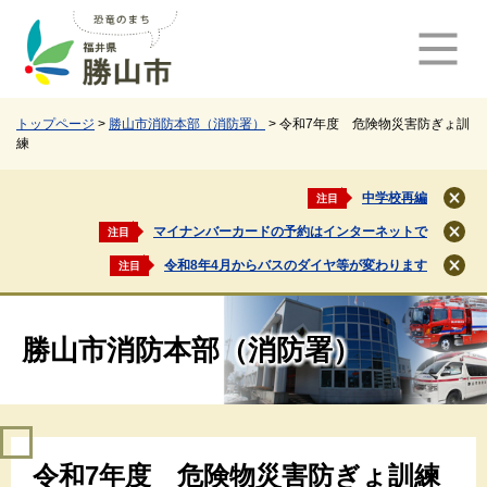
ペ
メ
ー
ニ
ジ
ュ
の
ー
先
を
頭
飛
トップページ
>
勝山市消防本部（消防署）
>
令和7年度 危険物災害防ぎょ訓
練
で
ば
す
し
。
て
中学校再編
注目
閉
本
じ
マイナンバーカードの予約はインターネットで
注目
文
閉
る
じ
へ
令和8年4月からバスのダイヤ等が変わります
注目
閉
る
じ
る
勝山市消防本部（消防署）
本
令和7年度 危険物災害防ぎょ訓練
文