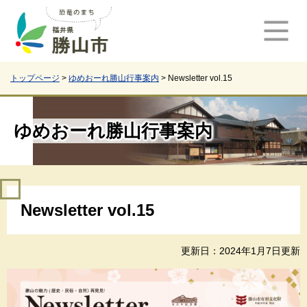
ペ
メ
ー
ニ
ジ
ュ
の
ー
先
を
頭
飛
トップページ
>
ゆめおーれ勝山行事案内
>
Newsletter vol.15
で
ば
す
し
。
て
ゆめおーれ勝山行事案内
本
文
へ
本
Newsletter vol.15
文
更新日：2024年1月7日更新