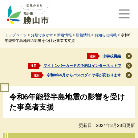
ペ
メ
ー
ニ
ジ
ュ
の
ー
先
を
頭
飛
トップページ
>
分類でさがす
>
新着情報
>
新着情報
>
お知らせ掲載
>
令和6
年能登半島地震の影響を受けた事業者支援
で
ば
す
し
。
て
中学校再編
注目
閉
本
じ
マイナンバーカードの予約はインターネットで
注目
文
閉
る
じ
へ
令和8年4月からバスのダイヤ等が変わります
注目
閉
る
じ
本
る
令和6年能登半島地震の影響を受け
文
た事業者支援
更新日：2024年3月28日更新