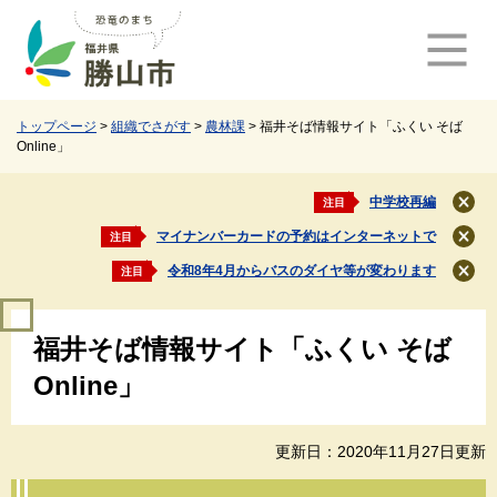
ペ
メ
ー
ニ
ジ
ュ
の
ー
先
を
頭
飛
トップページ
>
組織でさがす
>
農林課
>
福井そば情報サイト「ふくい そば
Online」
で
ば
す
し
。
て
中学校再編
注目
閉
本
じ
マイナンバーカードの予約はインターネットで
注目
文
閉
る
じ
へ
令和8年4月からバスのダイヤ等が変わります
注目
閉
る
じ
本
る
福井そば情報サイト「ふくい そば
文
Online」
更新日：2020年11月27日更新