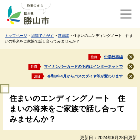
ペ
メ
ー
ニ
ジ
ュ
の
ー
先
を
頭
飛
トップページ
>
組織でさがす
>
営繕課
>
住まいのエンディングノート 住ま
いの将来をご家族で話し合ってみませんか？
で
ば
す
し
。
て
中学校再編
注目
閉
本
じ
マイナンバーカードの予約はインターネットで
注目
文
閉
る
じ
へ
令和8年4月からバスのダイヤ等が変わります
注目
閉
る
じ
本
る
住まいのエンディングノート 住
文
まいの将来をご家族で話し合って
みませんか？
更新日：2024年6月28日更新