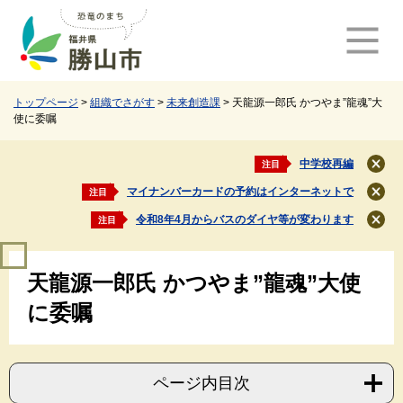
ペ
メ
ー
ニ
ジ
ュ
の
ー
先
を
頭
飛
トップページ
>
組織でさがす
>
未来創造課
>
天龍源一郎氏 かつやま”龍魂”大
使に委嘱
で
ば
す
し
。
て
中学校再編
注目
閉
本
じ
マイナンバーカードの予約はインターネットで
注目
文
閉
る
じ
へ
令和8年4月からバスのダイヤ等が変わります
注目
閉
る
じ
本
る
天龍源一郎氏 かつやま”龍魂”大使
文
に委嘱
ページ内目次