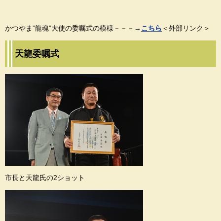
かつやま”龍魂”大使の委嘱式の模様－－－→
こちら
＜外部リンク＞
天龍委嘱式
市長と天龍氏の2ショット