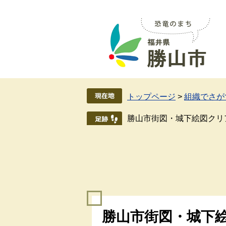
ペ
メ
ー
ニ
ジ
ュ
の
ー
先
を
頭
飛
で
ば
す
し
トップページ
>
組織でさが
。
て
本
勝山市街図・城下絵図クリ
文
へ
本
勝山市街図・城下
文