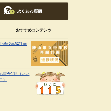
おすすめコンテンツ
中学校再編計画
応援金115（いい
こ）