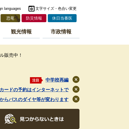
gn languages
文字サイズ・色合い変更
恐竜
防災情報
休日当番医
観光情報
市政情報
ル販売中！
中学校再編
注目
閉
じ
カードの予約はインターネットで
閉
る
じ
月からバスのダイヤ等が変わります
閉
る
じ
る