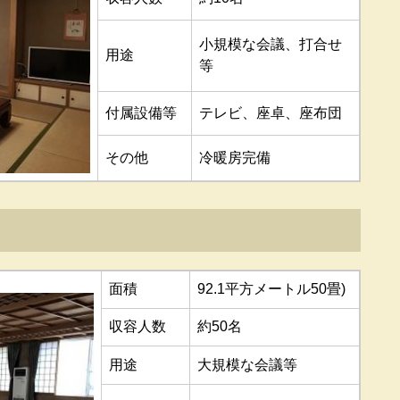
小規模な会議、打合せ
用途
等
付属設備等
テレビ、座卓、座布団
その他
冷暖房完備
面積
92.1平方メートル50畳)
収容人数
約50名
用途
大規模な会議等