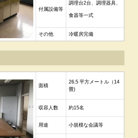
調理台2台、調理器具、
付属設備等
食器等一式
その他
冷暖房完備
26.5 平方メートル（14
面積
畳)
収容人数
約15名
用途
小規模な会議等