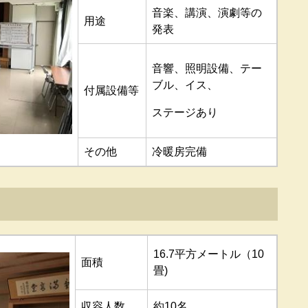
音楽、講演、演劇等の
用途
発表
音響、照明設備、テー
ブル、イス、
付属設備等
ステージあり
その他
冷暖房完備
16.7平方メートル（10
面積
畳)
収容人数
約10名