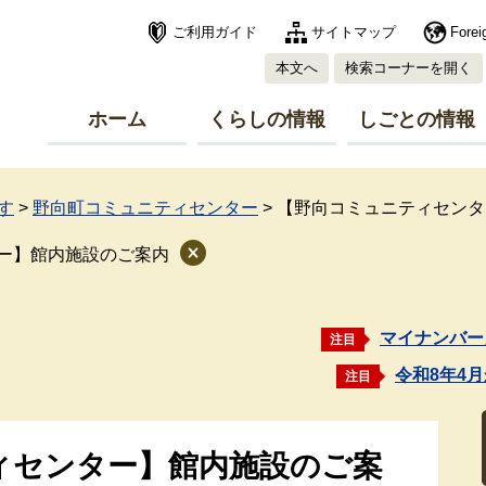
ご利用ガイド
サイトマップ
Forei
本文へ
検索コーナーを開く
ホーム
くらしの情報
しごとの情報
す
>
野向町コミュニティセンター
>
【野向コミュニティセンタ
ー】館内施設のご案内
マイナンバー
注目
令和8年4
注目
ィセンター】館内施設のご案