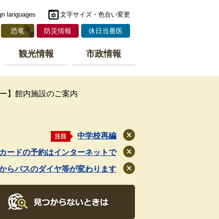
gn languages
文字サイズ・色合い変更
恐竜
防災情報
休日当番医
観光情報
市政情報
ー】館内施設のご案内
中学校再編
注目
閉
じ
カードの予約はインターネットで
閉
る
じ
月からバスのダイヤ等が変わります
閉
る
じ
る