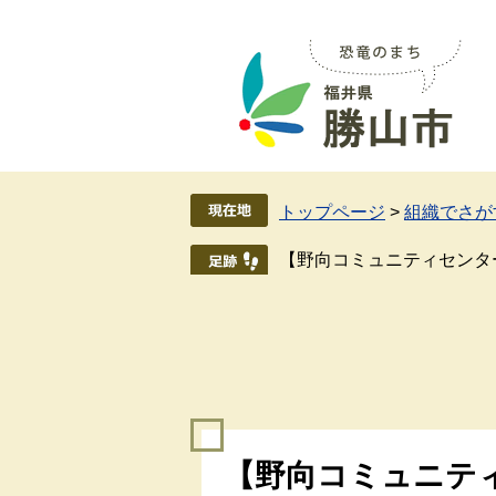
ペ
メ
ー
ニ
ジ
ュ
の
ー
先
を
頭
飛
で
ば
す
し
トップページ
>
組織でさが
。
て
本
【野向コミュニティセンタ
文
へ
本
【野向コミュニテ
文