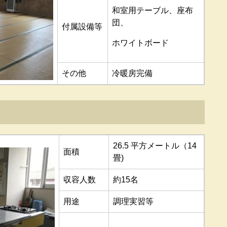
和室用テーブル、座布
団、
付属設備等
ホワイトボード
その他
冷暖房完備
26.5 平方メートル（14
面積
畳)
収容人数
約15名
用途
調理実習等