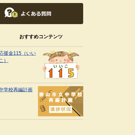
おすすめコンテンツ
応援金115（いい
こ）
中学校再編計画