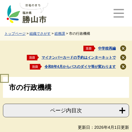
ペ
メ
ー
ニ
ジ
ュ
の
ー
先
を
頭
飛
トップページ
>
組織でさがす
>
総務課
>
市の行政機構
で
ば
す
し
中学校再編
注目
閉
。
て
じ
マイナンバーカードの予約はインターネットで
注目
本
閉
る
文
じ
令和8年4月からバスのダイヤ等が変わります
注目
閉
る
へ
じ
本
る
市の行政機構
文
ページ内目次
更新日：2026年4月1日更新