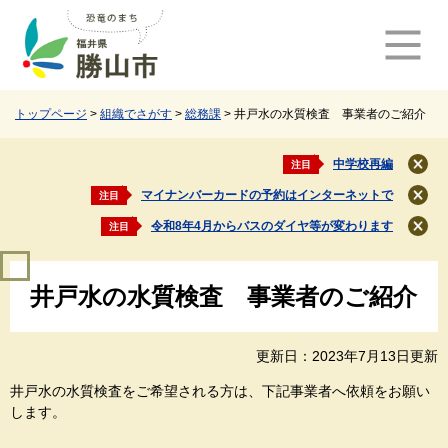
ペ
メ
ー
ニ
ジ
ュ
の
ー
先
を
頭
飛
トップページ
>
組織でさがす
>
総務課
>
井戸水の水質検査 事業者のご紹介
で
ば
す
し
中学校再編
注目
閉
。
て
じ
マイナンバーカードの予約はインターネットで
注目
本
閉
る
文
じ
令和8年4月からバスのダイヤ等が変わります
注目
閉
る
へ
じ
本
る
井戸水の水質検査 事業者のご紹介
文
更新日：2023年7月13日更新
井戸水の水質検査をご希望される方は、下記事業者へ依頼をお願い
します。