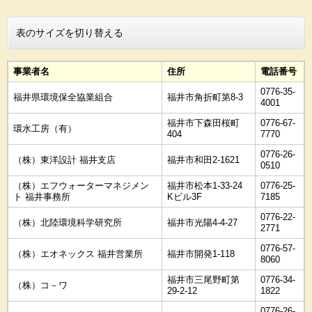
表のサイズを切り替える
事業者名
住所
電話番号
0776-35-
福井県環境保全協業組合
福井市角折町第8-3
4001
福井市下森田桜町
0776-67-
環水工房（有）
404
7770
0776-26-
（株）東洋設計 福井支店
福井市和田2-1621
0510
（株）エフウォーターマネジメン
福井市松本1-33-24
0776-25-
ト 福井事務所
Kビル3F
7185
0776-22-
（株）北陸環境科学研究所
福井市光陽4-4-27
2771
0776-57-
（株）エオネックス 福井営業所
福井市開発1-118
8060
福井市三尾野町第
0776-34-
（株）コ－ワ
29-2-12
1822
0776-26-