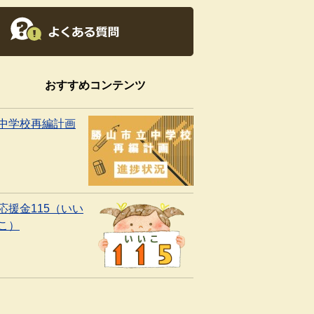
おすすめコンテンツ
中学校再編計画
応援金115（いい
こ）