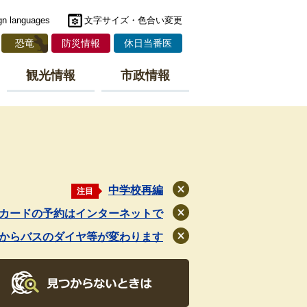
gn languages
文字サイズ・色合い変更
恐竜
防災情報
休日当番医
観光情報
市政情報
中学校再編
注目
閉
じ
カードの予約はインターネットで
閉
る
じ
月からバスのダイヤ等が変わります
閉
る
じ
る