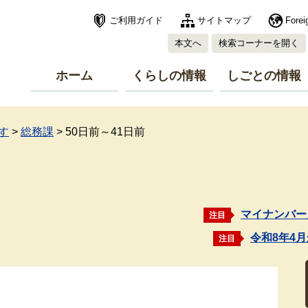
ご利用ガイド
サイトマップ
Forei
本文へ
検索コーナーを開く
ホーム
くらしの情報
しごとの情報
す
>
総務課
>
50日前～41日前
マイナンバー
注目
令和8年4
注目