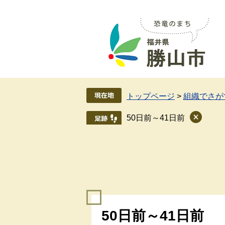
ペ
メ
ー
ニ
ジ
ュ
の
ー
先
を
頭
飛
で
ば
す
し
トップページ
>
組織でさが
。
て
本
50日前～41日前
文
へ
本
50日前～41日前
文